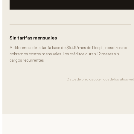
Sin tarifas mensuales
A diferencia de la tarifa base de $5.49/mes de DeepL, nosotros no
cobramos costos mensuales. Los créditos duran 12 meses sin
cargos recurrentes.
Datos de precios obtenidos de los sitios we