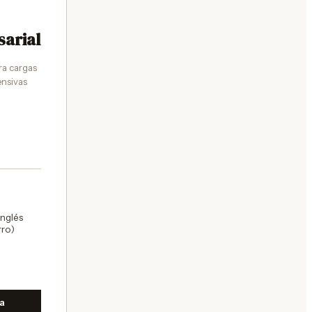
arial
ra cargas
ensivas
nglés
rro)
ra