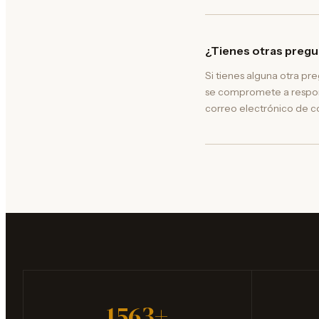
¿Tienes otras preg
Si tienes alguna otra pr
se compromete a respond
correo electrónico de c
1563+