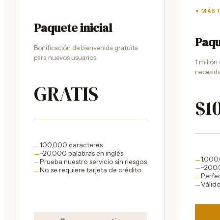
✦ MÁS
Paquete inicial
Paqu
Bonificación de bienvenida gratuita
para nuevos usuarios
1 millón
necesida
GRATIS
$1
100,000 caracteres
—
~20,000 palabras en inglés
—
1.000
—
Prueba nuestro servicio sin riesgos
—
~200.
—
No se requiere tarjeta de crédito
—
Perfe
—
Válid
—