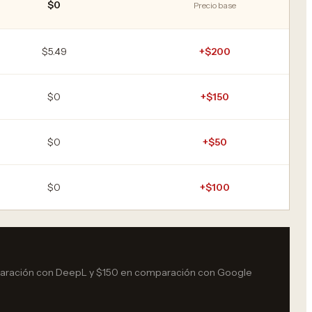
$0
Precio base
$5.49
+$200
$0
+$150
$0
+$50
$0
+$100
mparación con DeepL y $150 en comparación con Google