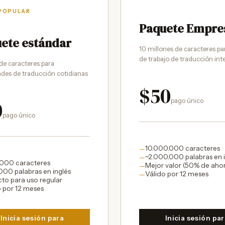
 POPULAR
Paquete Empres
ete estándar
10 millones de caracteres pa
de trabajo de traducción int
 de caracteres para
des de traducción cotidianas
$50
0
pago único
pago único
10.000.000 caracteres
—
~2.000.000 palabras en i
—
.000 caracteres
Mejor valor (50% de aho
—
000 palabras en inglés
Válido por 12 meses
—
cto para uso regular
o por 12 meses
Inicia sesión para
Inicia sesión pa