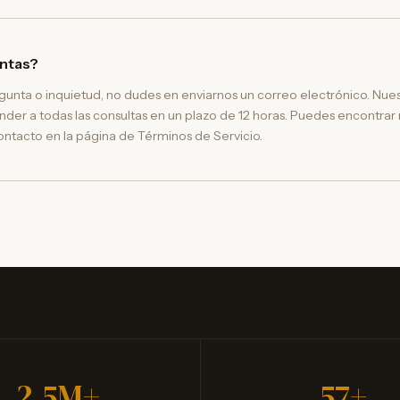
untas?
egunta o inquietud, no dudes en enviarnos un correo electrónico. Nu
er a todas las consultas en un plazo de 12 horas. Puedes encontrar 
ontacto en la página de Términos de Servicio.
2.5M+
57+