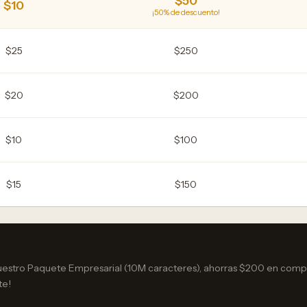
$50
$10
¡50% de descuento!
$25
$250
$20
$200
$10
$100
$15
$150
uestro Paquete Empresarial (10M caracteres), ahorras $200 en co
te!