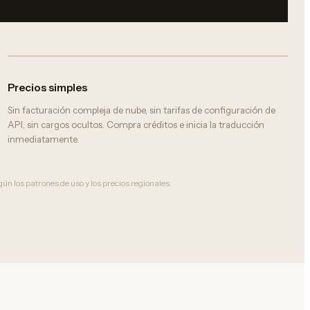
Precios simples
Sin facturación compleja de nube, sin tarifas de configuración de
API, sin cargos ocultos. Compra créditos e inicia la traducción
inmediatamente.
ún los patrones de uso y los precios regionales.