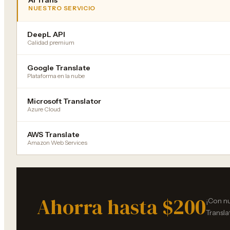
NUESTRO SERVICIO
DeepL API
Calidad premium
Google Translate
Plataforma en la nube
Microsoft Translator
Azure Cloud
AWS Translate
Amazon Web Services
Ahorra hasta $200
¡Con n
Transla