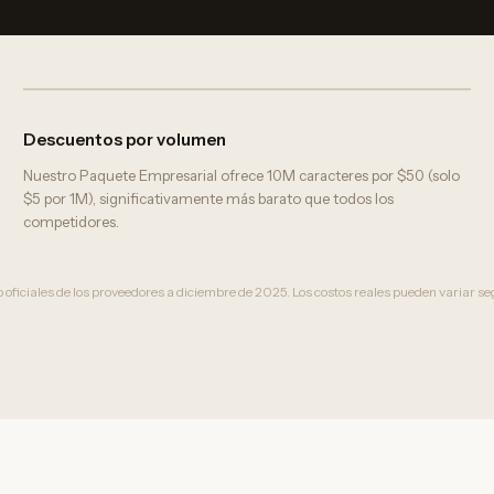
Descuentos por volumen
Nuestro Paquete Empresarial ofrece 10M caracteres por $50 (solo
$5 por 1M), significativamente más barato que todos los
competidores.
b oficiales de los proveedores a diciembre de 2025. Los costos reales pueden variar seg