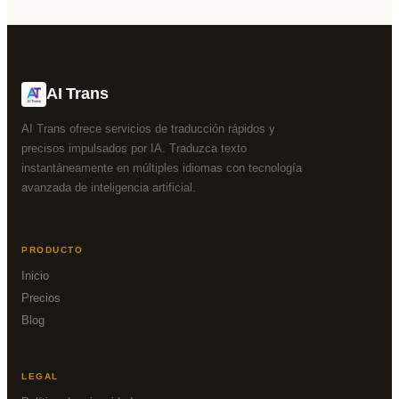
AI Trans
AI Trans ofrece servicios de traducción rápidos y
precisos impulsados por IA. Traduzca texto
instantáneamente en múltiples idiomas con tecnología
avanzada de inteligencia artificial.
PRODUCTO
Inicio
Precios
Blog
LEGAL