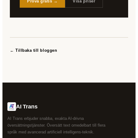
Prova gratis →
Visa priser
← Tillbaka till bloggen
AI Trans
AI Trans erbjuder snabba, exakta AI-drivna
översättningstjänster. Översätt text omedelbart till flera
språk med avancerad artificiell intelligens-teknik.