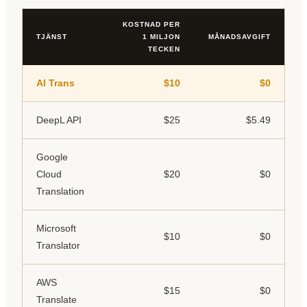
KOSTNAD PER
TJÄNST
1 MILJON
MÅNADSAVGIFT
TECKEN
AI Trans
$10
$0
DeepL API
$25
$5.49
Google
Cloud
$20
$0
Translation
Microsoft
$10
$0
Translator
AWS
$15
$0
Translate