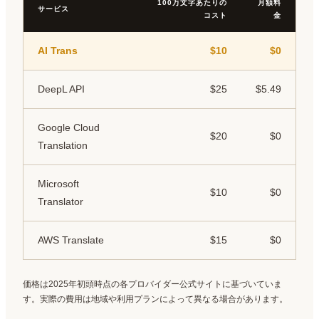
100万文字あたりの
月額料
サービス
コスト
金
AI Trans
$10
$0
DeepL API
$25
$5.49
Google Cloud
$20
$0
Translation
Microsoft
$10
$0
Translator
AWS Translate
$15
$0
価格は2025年初頭時点の各プロバイダー公式サイトに基づいていま
す。実際の費用は地域や利用プランによって異なる場合があります。