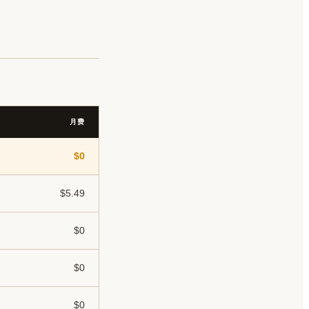
月费
$0
$5.49
$0
$0
$0