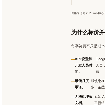
价格来源为 2025 年
为什么标价并
每字符费率只是成本
API 设置和
Goog
开发人员时
人员
间。
昂。
最低月度
即使您在
承诺。
多，某些
无法处理长
原始 
文档。
重新组