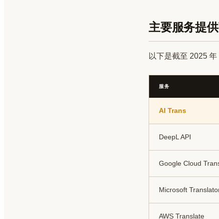
主要服务提供
以下是截至 2025
服务
AI Trans
DeepL API
Google Cloud Trans
Microsoft Translato
AWS Translate