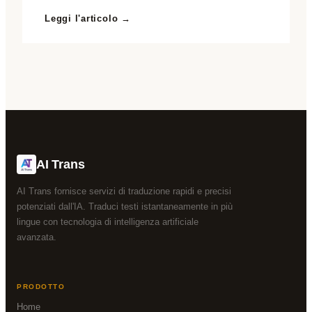
Leggi l'articolo →
AI Trans
AI Trans fornisce servizi di traduzione rapidi e precisi
potenziati dall'IA. Traduci testi istantaneamente in più
lingue con tecnologia di intelligenza artificiale
avanzata.
PRODOTTO
Home